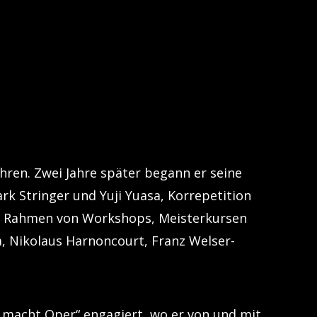
ahren. Zwei Jahre später begann er seine
rk Stringer und Yuji Yuasa, Korrepetition
 Im Rahmen von Workshops, Meisterkursen
a, Nikolaus Harnoncourt, Franz Welser-
d macht Oper“ engagiert, wo er von und mit