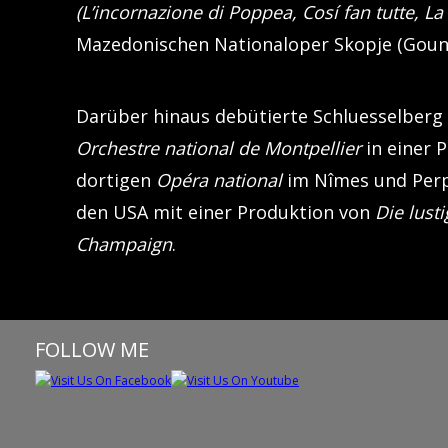
(L’incornazione di Poppea, Cosí fan tutte, La
Mazedonischen Nationaloper Skopje (Gou
Darüber hinaus debütierte Schluesselberg 
Orchestre national de Montpellier
in einer 
dortigen
Opéra national
im Nîmes und Perpi
den USA mit einer Produktion von
Die lust
Champaign
.
FOLLOW ME