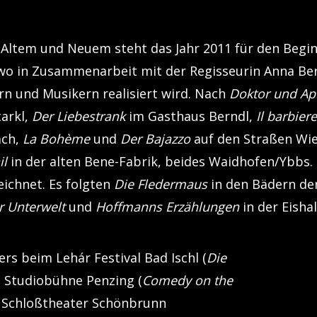
 Altem und Neuem steht das Jahr 2011 für den Begin
 wo in Zusammenarbeit mit der Regisseurin Anna Be
n und Musikern realisiert wird. Nach
Doktor und A
arkl,
Der Liebestrank
im Gasthaus Berndl,
Il barbiere
ach,
La Bohème
und
Der Bajazzo
auf den Straßen Wi
il
in der alten Bene-Fabrik, beides Waidhofen/Ybbs
ichnet. Es folgten
Die Fledermaus
in den Bädern de
r Unterwelt
und
Hoffmanns Erzählungen
in der Eisha
rs beim Lehár Festival Bad Ischl (
Die
n Studiobühne Penzing (
Comedy on the
 Schloßtheater Schönbrunn