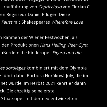
e Uraufführung von
Capriccioso
von Florian C.
en Regisseur Daniel Pfluger. Diese
 Faust
mit Shakespeares
Wherefore Love
m Rahmen der Wiener Festwochen, als
bei den Produktionen
Hans Heiling
,
Peer Gynt,
e außerdem die Kinderoper
Figaro und die
les sortilèges
kombiniert mit dem Olympia
 führt dabei Barbora Horáková-Joly, die im
hnet wurde. Im Herbst 2021 kehrt er dahin
k. Gleichzeitig seine erste
 Staatsoper mit der neu entwickelten