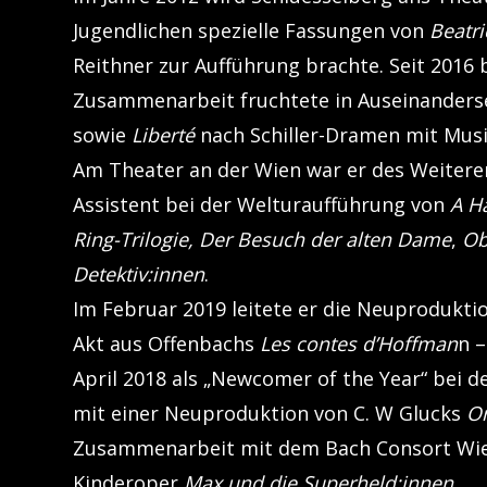
Jugendlichen spezielle Fassungen von
Beatri
Reithner zur Aufführung brachte. Seit 2016 
Zusammenarbeit fruchtete in Auseinanders
sowie
Liberté
nach Schiller-Dramen mit Musi
Am Theater an der Wien war er des Weitere
Assistent bei der Welturaufführung von
A Ha
Ring-Trilogie, Der Besuch der alten Dame
,
Ob
Detektiv:innen
.
Im Februar 2019 leitete er die Neuprodukti
Akt aus Offenbachs
Les contes d’Hoffman
n 
April 2018 als „Newcomer of the Year“ bei 
mit einer Neuproduktion von C. W Glucks
Or
Zusammenarbeit mit dem Bach Consort Wien.
Kinderoper
Max und die Superheld:innen
.