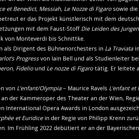
ce et Benedict
,
Messiah, Le Nozze di Figaro
sowie di
betreut er das Projekt künstlerisch mit dem deutsch
etzungen mit dem Faust-Stoff
Die Leiden des Jungen
k von Monteverdi bis Schnittke.
n als Dirigent des Bühnenorchesters in
La Traviata
i
rlot’s Progress
von Iain Bell und als Studienleiter 
eron
,
Fidelio
und
Le nozze di Figaro
tätig. Er leitet
on von
L’enfant/Olympia
– Maurice Ravels
L’enfant et 
– an der Kammeroper des Theater an der Wien, Regie
den International Opera Awards in London ausgezeic
phée et Euridice
in der Regie von Philipp Krenn zurüc
 Im Frühling 2022 debütiert er an der Bayerischen